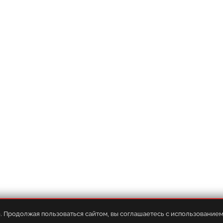
Оплата
•
Услуги
•
FAQ
•
База знани
. Продолжая пользоваться сайтом, вы соглашаетесь с использованием