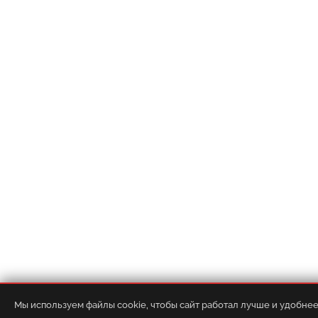
О компании
•
Контакты
•
Доставка
•
Мы используем файлы cookie, чтобы сайт работал лучше и удобнее