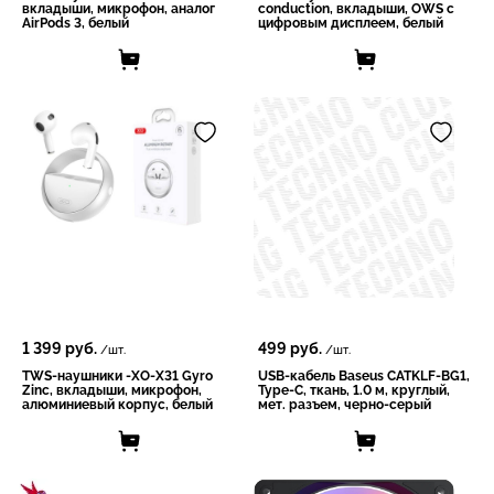
вкладыши, микрофон, аналог
conduction, вкладыши, OWS с
AirPods 3, белый
цифровым дисплеем, белый
1 399
руб.
499
руб.
/шт.
/шт.
TWS-наушники -XO-X31 Gyro
USB-кабель Baseus CATKLF-BG1,
Zinc, вкладыши, микрофон,
Type-C, ткань, 1.0 м, круглый,
алюминиевый корпус, белый
мет. разъем, черно-серый