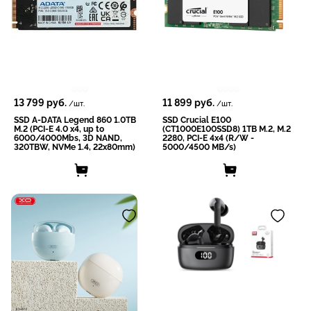
13 799
руб.
11 899
руб.
/шт.
/шт.
SSD A-DATA Legend 860 1.0TB
SSD Crucial E100
M.2 (PCI-E 4.0 x4, up to
(CT1000E100SSD8) 1TB M.2, M.2
6000/4000Mbs, 3D NAND,
2280, PCI-E 4x4 (R/W -
320TBW, NVMe 1.4, 22x80mm)
5000/4500 MB/s)