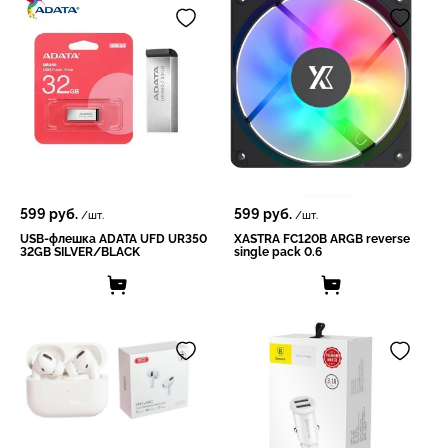
599
руб.
599
руб.
/шт.
/шт.
USB-флешка ADATA UFD UR350
XASTRA FC120B ARGB reverse
32GB SILVER/BLACK
single pack 0.6