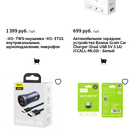
1 399
руб.
699
руб.
/шт.
/шт.
-XO- TWS-наушники -XO- ET33,
Автомобильное зарядное
внутриканальные,
устройство Baseus Grain Car
шумоподавление, микрофон
Charger (Dual USB 5V 3.1A)
(CCALL-ML02) - Белый