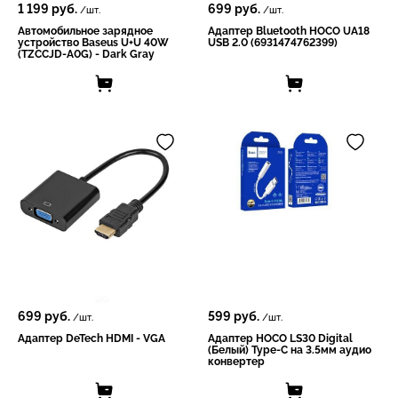
1 199
руб.
699
руб.
/шт.
/шт.
Автомобильное зарядное
Адаптер Bluetooth HOCO UA18
устройство Baseus U+U 40W
USB 2.0 (6931474762399)
(TZCCJD-A0G) - Dark Gray
699
руб.
599
руб.
/шт.
/шт.
Адаптер DeTech HDMI - VGA
Адаптер HOCO LS30 Digital
(Белый) Type-C на 3.5мм аудио
конвертер