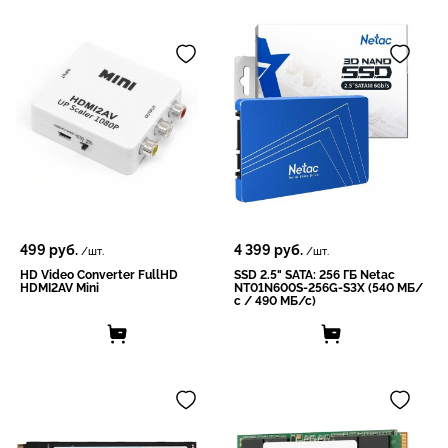
499
руб.
4 399
руб.
/шт.
/шт.
HD Video Converter FullHD
SSD 2.5" SATA: 256 ГБ Netac
HDMI2AV Mini
NT01N600S-256G-S3X (540 МБ/
с / 490 МБ/с)