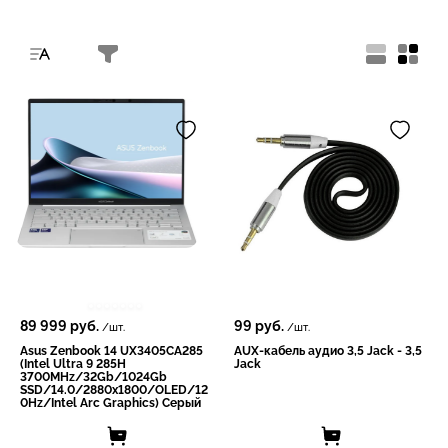
89 999
руб.
99
руб.
/шт.
/шт.
Asus Zenbook 14 UX3405CA285
AUX-кабель аудио 3,5 Jack - 3,5
(Intel Ultra 9 285H
Jack
3700MHz/32Gb/1024Gb
SSD/14.0/2880х1800/OLED/12
0Hz/Intеl Arc Grарhiсs) Серый