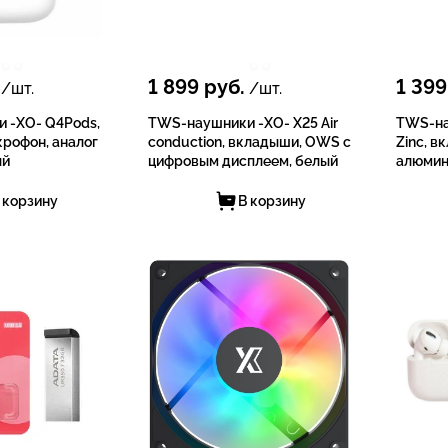
1 899
руб.
1 399
/шт.
/шт.
 -XO- Q4Pods,
TWS-наушники -XO- X25 Air
TWS-на
рофон, аналог
conduction, вкладыши, OWS с
Zinc, в
ый
цифровым дисплеем, белый
алюмин
 корзину
В корзину