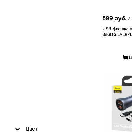
599
руб.
/ш
USB-флешка 
32GB SILVER/
В
Цвет