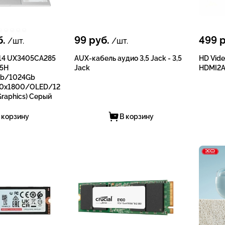
.
99
руб.
499
р
/шт.
/шт.
 14 UX3405CA285
AUX-кабель аудио 3,5 Jack - 3,5
HD Vide
85H
Jack
HDMI2A
b/1024Gb
80х1800/OLED/12
Grарhiсs) Серый
 корзину
В корзину