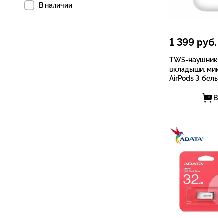
В наличии
1 399
руб.
TWS-наушники
вкладыши, мик
AirPods 3, бел
В