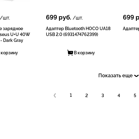
699
руб.
699
р
/шт.
/шт.
е зарядное
Адаптер Bluetooth HOCO UA18
Адапте
aseus U+U 40W
USB 2.0 (6931474762399)
- Dark Gray
 корзину
В корзину
Показать еще
1
2
3
4
5