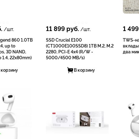
.
11 899
руб.
1 499
/шт.
/шт.
gend 860 1.0TB
SSD Crucial E100
TWS-на
4, up to
(CT1000E100SSD8) 1TB M.2, M.2
вклады
s, 3D NAND,
2280, PCI-E 4x4 (R/W -
два ми
 1.4, 22x80mm)
5000/4500 MB/s)
 корзину
В корзину