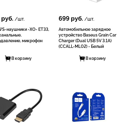
руб.
699
руб.
/шт.
/шт.
WS-наушники -XO- ET33,
Автомобильное зарядное
канальные,
устройство Baseus Grain Car
давление, микрофон
Charger (Dual USB 5V 3.1A)
(CCALL-ML02) - Белый
В корзину
В корзину