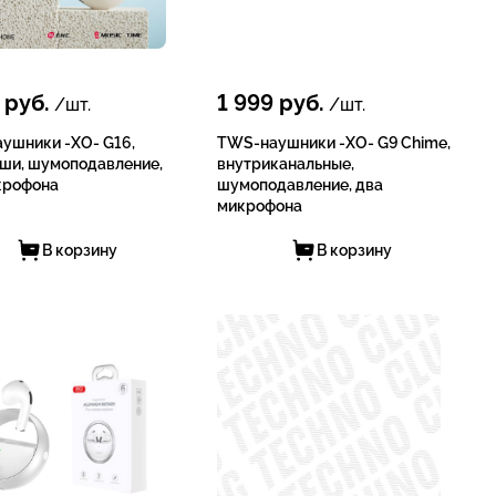
руб.
1 999
руб.
/шт.
/шт.
ушники -XO- G16,
TWS-наушники -XO- G9 Chime,
ши, шумоподавление,
внутриканальные,
крофона
шумоподавление, два
микрофона
В корзину
В корзину