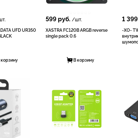
599
руб.
1 399
т.
/шт.
ADATA UFD UR350
XASTRA FC120B ARGB reverse
-XO- T
BLACK
single pack 0.6
внутри
шумопо
 корзину
В корзину