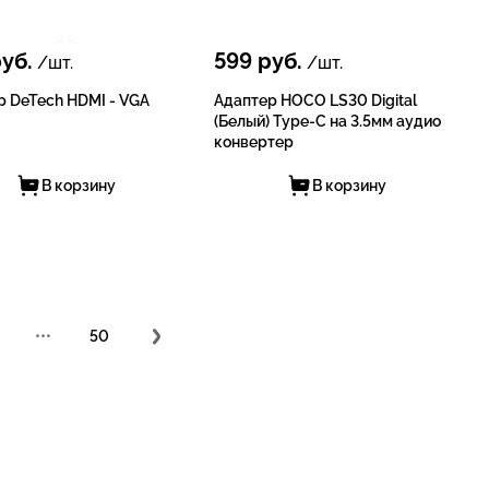
уб.
599
руб.
/шт.
/шт.
р DeTech HDMI - VGA
Адаптер HOCO LS30 Digital
(Белый) Type-C на 3.5мм аудио
конвертер
В корзину
В корзину
•••
50