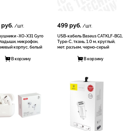
руб.
499
руб.
/шт.
/шт.
ушники -XO-X31 Gyro
USB-кабель Baseus CATKLF-BG1,
кладыши, микрофон,
Type-C, ткань, 1.0 м, круглый,
иевый корпус, белый
мет. разъем, черно-серый
В корзину
В корзину