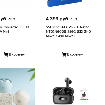
уб.
4 399
руб.
/шт.
/шт.
o Converter FullHD
SSD 2.5" SATA: 256 ГБ Netac
V Mini
NT01N600S-256G-S3X (540
МБ/с / 490 МБ/с)
В корзину
В корзину