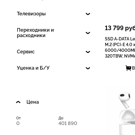
Телевизоры
13 799
руб
Переходники и
расходники
SSD A-DATA Le
M.2 (PCI-E 4.0 x
6000/4000Mb
Сервис
320TBW, NVMe
Уценка и Б/У
В
Цена
От
До