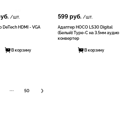
уб.
599
руб.
/шт.
/шт.
р DeTech HDMI - VGA
Адаптер HOCO LS30 Digital
(Белый) Type-C на 3.5мм аудио
конвертер
В корзину
В корзину
•••
50