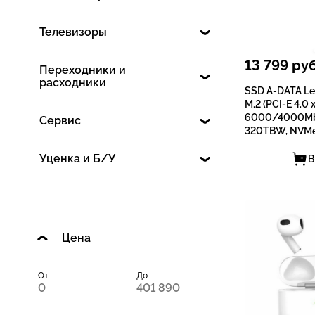
Телевизоры
13 799
руб
Переходники и
расходники
SSD A-DATA Le
M.2 (PCI-E 4.0 x
6000/4000Mb
Сервис
320TBW, NVMe
Уценка и Б/У
В
Цена
От
До