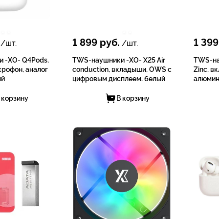
1 899
руб.
1 399
/шт.
/шт.
 -XO- Q4Pods,
TWS-наушники -XO- X25 Air
TWS-на
рофон, аналог
conduction, вкладыши, OWS с
Zinc, в
ый
цифровым дисплеем, белый
алюмин
 корзину
В корзину