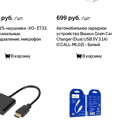
руб.
699
руб.
/шт.
/шт.
WS-наушники -XO- ET33,
Автомобильное зарядное
канальные,
устройство Baseus Grain Car
давление, микрофон
Charger (Dual USB 5V 3.1A)
(CCALL-ML02) - Белый
В корзину
В корзину