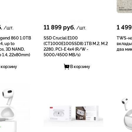
.
11 899
руб.
1 499
/шт.
/шт.
gend 860 1.0TB
SSD Crucial E100
TWS-на
4, up to
(CT1000E100SSD8) 1TB M.2, M.2
вклады
s, 3D NAND,
2280, PCI-E 4x4 (R/W -
два ми
 1.4, 22x80mm)
5000/4500 MB/s)
 корзину
В корзину