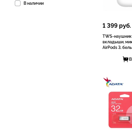
В наличии
1 399
руб.
TWS-наушники
вкладыши, мик
AirPods 3, бел
В