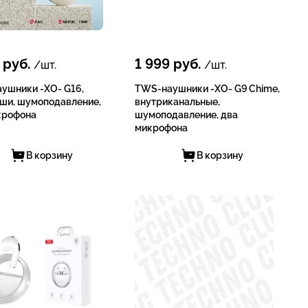
руб.
1 999
руб.
/шт.
/шт.
ушники -XO- G16,
TWS-наушники -XO- G9 Chime,
ши, шумоподавление,
внутриканальные,
крофона
шумоподавление, два
микрофона
В корзину
В корзину