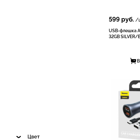
599
руб.
/ш
USB-флешка 
32GB SILVER/
В
Цвет