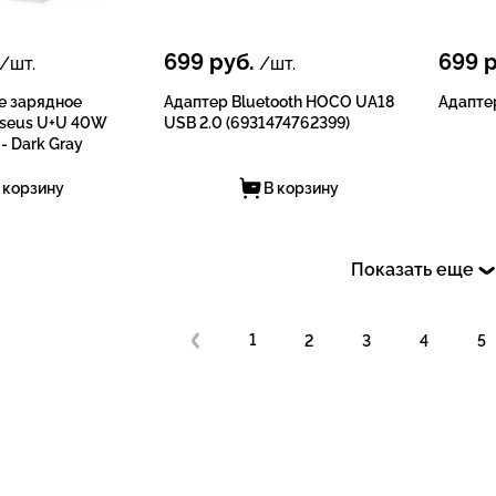
699
руб.
699
р
/шт.
/шт.
е зарядное
Адаптер Bluetooth HOCO UA18
Адапте
aseus U+U 40W
USB 2.0 (6931474762399)
- Dark Gray
 корзину
В корзину
Показать еще
1
2
3
4
5