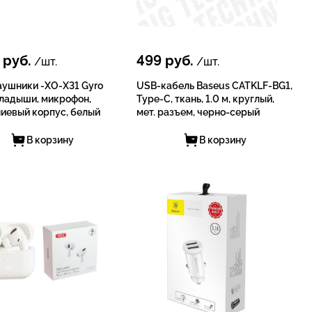
руб.
499
руб.
/шт.
/шт.
ушники -XO-X31 Gyro
USB-кабель Baseus CATKLF-BG1,
кладыши, микрофон,
Type-C, ткань, 1.0 м, круглый,
иевый корпус, белый
мет. разъем, черно-серый
В корзину
В корзину