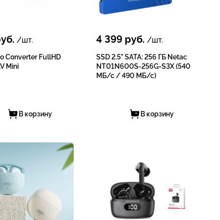
уб.
4 399
руб.
/шт.
/шт.
o Converter FullHD
SSD 2.5" SATA: 256 ГБ Netac
V Mini
NT01N600S-256G-S3X (540
МБ/с / 490 МБ/с)
В корзину
В корзину