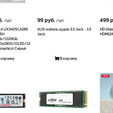
.
99
руб.
499
р
/шт.
/шт.
 14 UX3405CA285
AUX-кабель аудио 3,5 Jack - 3,5
HD Vide
85H
Jack
HDMI2A
b/1024Gb
80х1800/OLED/12
Grарhiсs) Серый
 корзину
В корзину