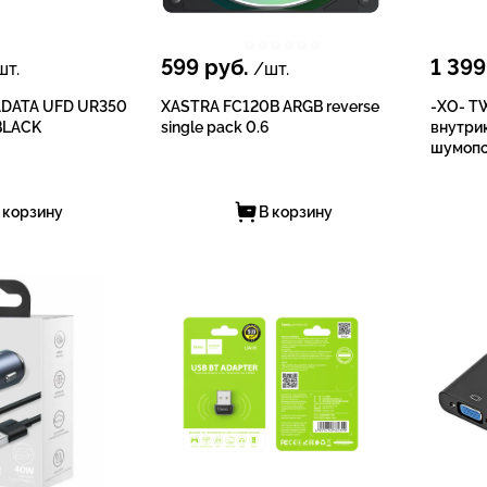
599
руб.
1 399
т.
/шт.
ADATA UFD UR350
XASTRA FC120B ARGB reverse
-XO- T
BLACK
single pack 0.6
внутри
шумопо
 корзину
В корзину