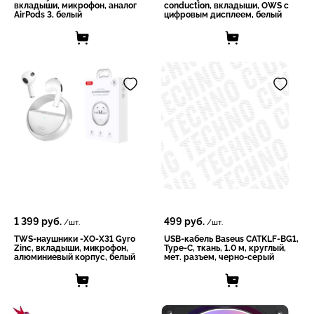
вкладыши, микрофон, аналог
conduction, вкладыши, OWS с
AirPods 3, белый
цифровым дисплеем, белый
1 399
руб.
499
руб.
/шт.
/шт.
TWS-наушники -XO-X31 Gyro
USB-кабель Baseus CATKLF-BG1,
Zinc, вкладыши, микрофон,
Type-C, ткань, 1.0 м, круглый,
алюминиевый корпус, белый
мет. разъем, черно-серый