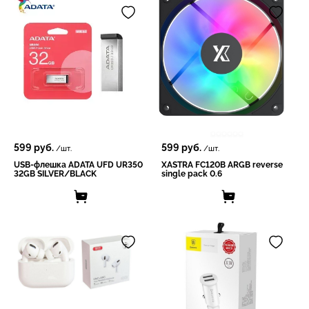
599
руб.
599
руб.
/шт.
/шт.
USB-флешка ADATA UFD UR350
XASTRA FC120B ARGB reverse
32GB SILVER/BLACK
single pack 0.6