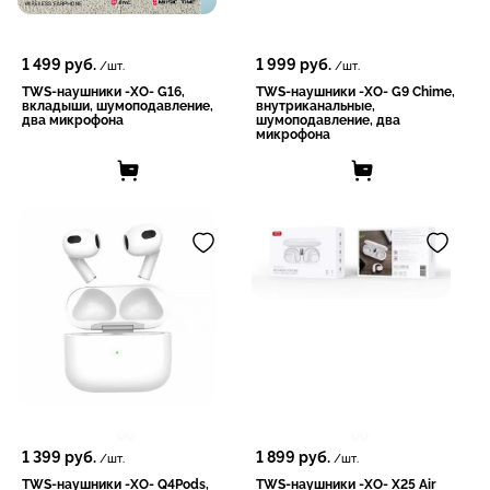
1 499
руб.
1 999
руб.
/шт.
/шт.
TWS-наушники -XO- G16,
TWS-наушники -XO- G9 Chime,
вкладыши, шумоподавление,
внутриканальные,
два микрофона
шумоподавление, два
микрофона
1 399
руб.
1 899
руб.
/шт.
/шт.
TWS-наушники -XO- Q4Pods,
TWS-наушники -XO- X25 Air