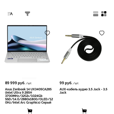
89 999
руб.
99
руб.
/шт.
/шт.
Asus Zenbook 14 UX3405CA285
AUX-кабель аудио 3,5 Jack - 3,5
(Intel Ultra 9 285H
Jack
3700MHz/32Gb/1024Gb
SSD/14.0/2880х1800/OLED/12
0Hz/Intеl Arc Grарhiсs) Серый