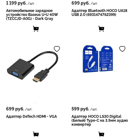
1 199
руб.
699
руб.
/шт.
/шт.
Автомобильное зарядное
Адаптер Bluetooth HOCO UA18
устройство Baseus U+U 40W
USB 2.0 (6931474762399)
(TZCCJD-A0G) - Dark Gray
699
руб.
599
руб.
/шт.
/шт.
Адаптер DeTech HDMI - VGA
Адаптер HOCO LS30 Digital
(Белый) Type-C на 3.5мм аудио
конвертер