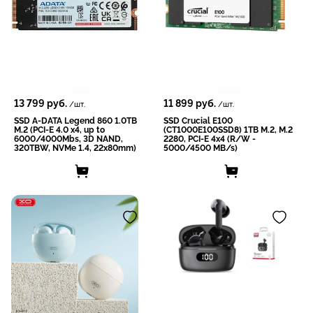
13 799
руб.
11 899
руб.
/шт.
/шт.
SSD A-DATA Legend 860 1.0TB
SSD Crucial E100
M.2 (PCI-E 4.0 x4, up to
(CT1000E100SSD8) 1TB M.2, M.2
6000/4000Mbs, 3D NAND,
2280, PCI-E 4x4 (R/W -
320TBW, NVMe 1.4, 22x80mm)
5000/4500 MB/s)