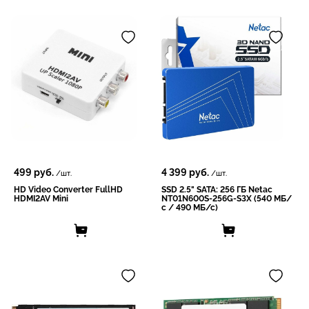
499
руб.
4 399
руб.
/шт.
/шт.
HD Video Converter FullHD
SSD 2.5" SATA: 256 ГБ Netac
HDMI2AV Mini
NT01N600S-256G-S3X (540 МБ/
с / 490 МБ/с)