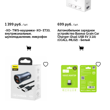
1 399
руб.
699
руб.
/шт.
/шт.
-XO- TWS-наушники -XO- ET33,
Автомобильное зарядное
внутриканальные,
устройство Baseus Grain Car
шумоподавление, микрофон
Charger (Dual USB 5V 3.1A)
(CCALL-ML02) - Белый