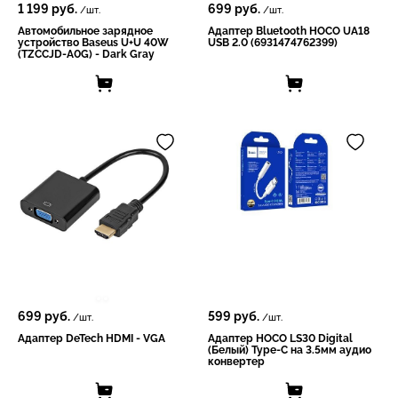
1 199
руб.
699
руб.
/шт.
/шт.
Автомобильное зарядное
Адаптер Bluetooth HOCO UA18
устройство Baseus U+U 40W
USB 2.0 (6931474762399)
(TZCCJD-A0G) - Dark Gray
699
руб.
599
руб.
/шт.
/шт.
Адаптер DeTech HDMI - VGA
Адаптер HOCO LS30 Digital
(Белый) Type-C на 3.5мм аудио
конвертер