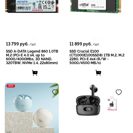
13 799
руб.
11 899
руб.
/шт.
/шт.
SSD A-DATA Legend 860 1.0TB
SSD Crucial E100
M.2 (PCI-E 4.0 x4, up to
(CT1000E100SSD8) 1TB M.2, M.2
6000/4000Mbs, 3D NAND,
2280, PCI-E 4x4 (R/W -
320TBW, NVMe 1.4, 22x80mm)
5000/4500 MB/s)