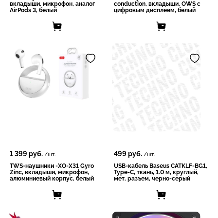
вкладыши, микрофон, аналог
conduction, вкладыши, OWS с
AirPods 3, белый
цифровым дисплеем, белый
1 399
руб.
499
руб.
/шт.
/шт.
TWS-наушники -XO-X31 Gyro
USB-кабель Baseus CATKLF-BG1,
Zinc, вкладыши, микрофон,
Type-C, ткань, 1.0 м, круглый,
алюминиевый корпус, белый
мет. разъем, черно-серый