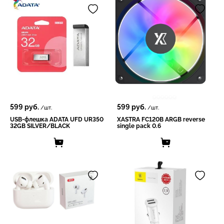
599
руб.
599
руб.
/шт.
/шт.
USB-флешка ADATA UFD UR350
XASTRA FC120B ARGB reverse
32GB SILVER/BLACK
single pack 0.6