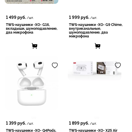
1 499
руб.
1 999
руб.
/шт.
/шт.
TWS-наушники -XO- G16,
TWS-наушники -XO- G9 Chime,
вкладыши, шумоподавление,
внутриканальные,
два микрофона
шумоподавление, два
микрофона
1 399
руб.
1 899
руб.
/шт.
/шт.
TWS-наушники -XO- Q4Pods,
TWS-наушники -XO- X25 Air