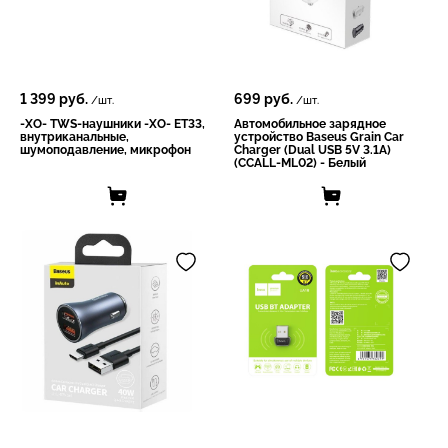
1 399
руб.
699
руб.
/шт.
/шт.
-XO- TWS-наушники -XO- ET33,
Автомобильное зарядное
внутриканальные,
устройство Baseus Grain Car
шумоподавление, микрофон
Charger (Dual USB 5V 3.1A)
(CCALL-ML02) - Белый