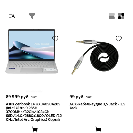
89 999
руб.
99
руб.
/шт.
/шт.
Asus Zenbook 14 UX3405CA285
AUX-кабель аудио 3,5 Jack - 3,5
(Intel Ultra 9 285H
Jack
3700MHz/32Gb/1024Gb
SSD/14.0/2880х1800/OLED/12
0Hz/Intеl Arc Grарhiсs) Серый