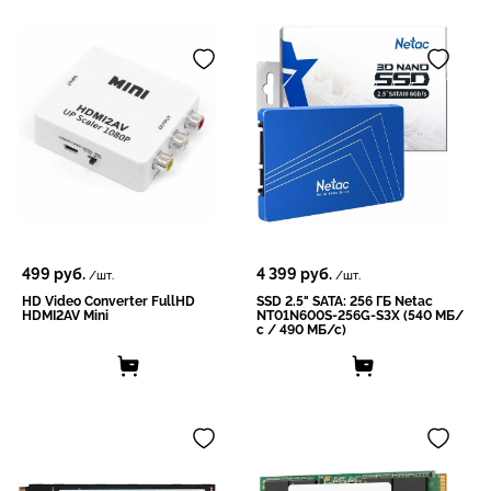
499
руб.
4 399
руб.
/шт.
/шт.
HD Video Converter FullHD
SSD 2.5" SATA: 256 ГБ Netac
HDMI2AV Mini
NT01N600S-256G-S3X (540 МБ/
с / 490 МБ/с)