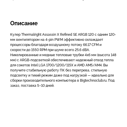
Описание
Кулер Thermalright Assassin X Refined SE ARGB 120 с одним 120-
мм вентилятором на 4-pin PWM эффективно охлаждает
процессоры благодаря воздушному потоку 66.17 CFM и
скорости до 1550 RPM при шуме всего 25.6 dBA.
Никелированные и медные тепловые трубки 4x6 мм (высота 148
мм) с ARGB-подсветкой обеспечивают надежный отвод тепла
для сокетов Intel LGA 1700/1200/115X и AMD AM5/AM4. Вы
получите стабильную работу ПК без перегрева, стильную
подсветку и тихий режим даже под нагрузкой — идеально для
сборки производительного компьютера в Bigtechnoclub.ru. Под
заказ, поставка 5–10 дней.