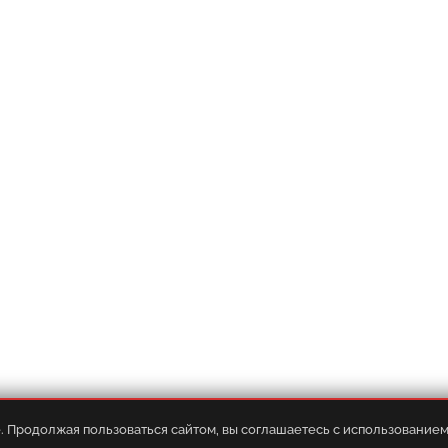
Оплата
•
Услуги
•
FAQ
•
База знани
. Продолжая пользоваться сайтом, вы соглашаетесь с использованием