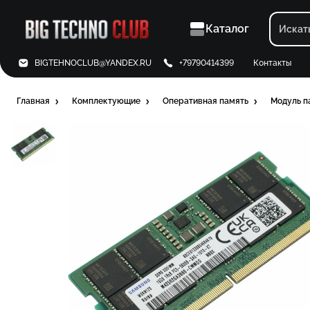
Каталог
BIGTEHNOCLUB@YANDEX.RU
+79790414399
Контакты
Главная
Комплектующие
Оперативная память
Модуль п