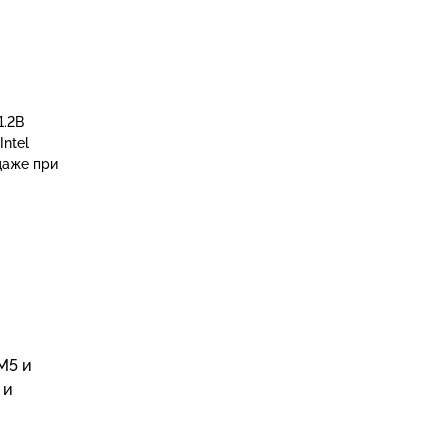
1.2В
ntel
даже при
M5 и
 и