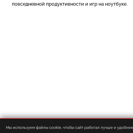
повседневной продуктивности и игр на ноутбуке.
О компании
•
Контакты
•
Доставка
•
Мы используем файлы cookie, чтобы сайт работал лучше и удобнее