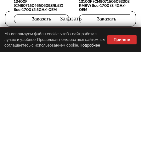
12400F
13100F (CM8071505092203S
(CM8071504650609SRL5Z)
RMBV) Soc-1700 (3.4GHz)
Soc-1700 (2.5GHz) OEM
OEM
Заказать
Заказать
Заказать
Мы используем файлы cookie, чтобы сайт работал
Принять
лучше и удобнее. Продолжая пользоваться сайтом, вы
Корзина
Главная
Каталог
Меню
соглашаетесь с использованием cookie.
Подробнее