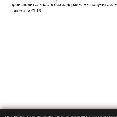
производительность без задержек. Вы получите зам
задержки CL16.
О компании
•
Контакты
•
Доставка
•