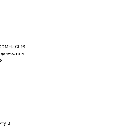
200MHz CL16
дачности и
я
ту в