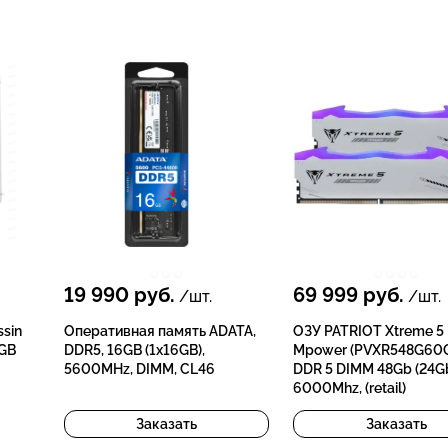
19 990
руб.
69 999
руб.
/шт.
/шт.
ssin
Оперативная память ADATA,
ОЗУ PATRIOT Xtreme 5
RGB
DDR5, 16GB (1x16GB),
Mpower (PVXR548G60
5600MHz, DIMM, CL46
DDR 5 DIMM 48Gb (24G
6000Mhz, (retail)
Заказать
Заказать