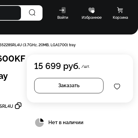
Войти
Избранное
Корзина
55228SRL4U (3.7GHz, 20MB, LGA1700) tray
2600KF
15 699
руб.
/шт.
ay
Заказать
SRL4U
Нет в наличии