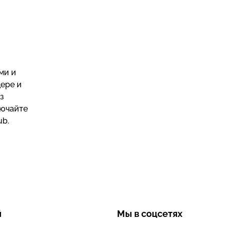
ми и
дере и
з
лючайте
ub.
й
Мы в соцсетях