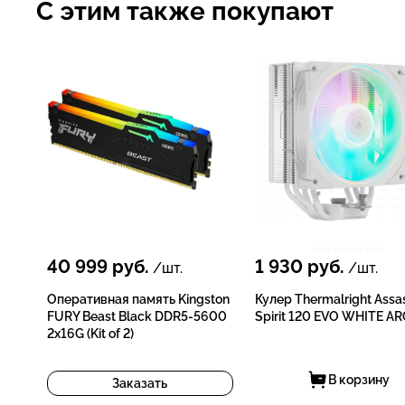
С этим также покупают
40 999
руб.
1 930
руб.
/шт.
/шт.
Оперативная память Kingston
Кулер Thermalright Assa
FURY Beast Black DDR5-5600
Spirit 120 EVO WHITE A
2x16G (Kit of 2)
В корзину
Заказать