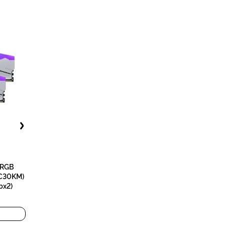
 RGB
C30KM)
bx2)