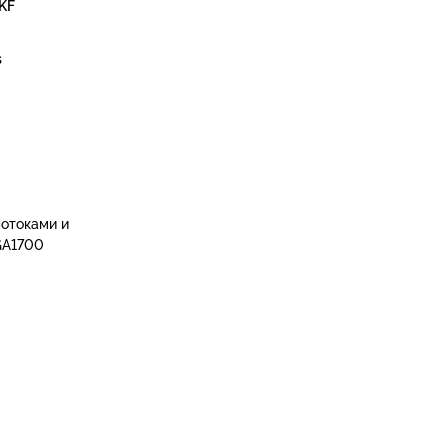
0KF
s
потоками и
LGA1700