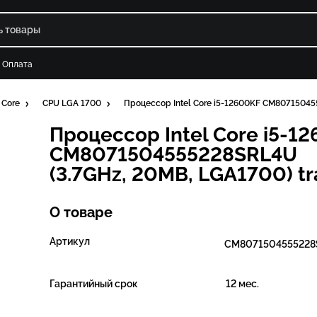
Оплата
 Core
CPU LGA 1700
Процессор Intel Core i5-12600KF CM80715045
Процессор Intel Core i5-1
CM8071504555228SRL4U
(3.7GHz, 20MB, LGA1700) tr
О товаре
Артикул
CM8071504555228
Гарантийный срок
12 мес.