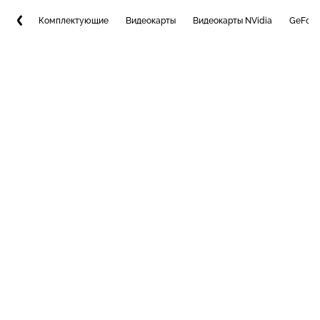
Комплектующие
Видеокарты
Видеокарты NVidia
GeForc