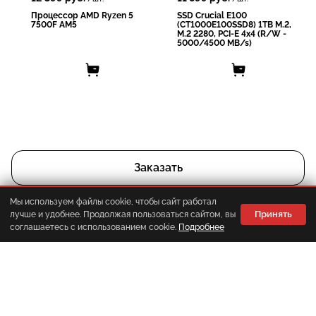
Процессор AMD Ryzen 5
SSD Crucial E100
7500F AM5
(CT1000E100SSD8) 1TB M.2,
M.2 2280, PCI-E 4x4 (R/W -
5000/4500 MB/s)
Заказать
Мы используем файлы cookie, чтобы сайт работал
Принять
лучше и удобнее. Продолжая пользоваться сайтом, вы
Корзина
Главная
Каталог
Меню
соглашаетесь с использованием cookie.
Подробнее