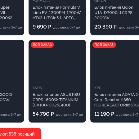
FORMULA
QDION
Super
Блок питания Formula V
Блок питания Qdion
VII
Line FV-1200PM, 1200W,
U1A-D2000-J CRPS
 1200W
ATX3.1/PCIe5.1, APFC,
2000W
 (SF-
80+ Platinum, 12cm Fan,
(ШВГ=73.5*39*185mm),
9 690 ₽
20 390 ₽
оставка 3–7 дн
· доставка 3–7 дн
· доставка 3–
Full Modular
94+ (ASPower) OEM
ПОД ЗАКАЗ
ПОД ЗАКАЗ
ASUS
XPG
/GOOXI
Блок питания ASUS PSU
Блок питания ADATA 
600W
CRPS 1600W TITANIUM
Core Reactor II 850
(0A100-00251400)
(COREREACTORII850G
.x40мм,100V-
BKCEU), 850Вт, 80 PL
54 790 ₽
11 190 ₽
ставка 3–7 дн
· доставка 3–7 дн
· доставка 3–7
 240V DC
Gold, 120мм, модульны
черный
лог: 536 позиций