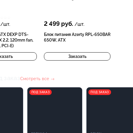
2 499
руб.
/шт.
/шт.
ATX DEXP DTS-
Блок питания Azerty RPL-650BAR
 2.2, 120mm fan,
650W, ATX
 PCI-E)
казать
Заказать
д заказ
Смотреть все →
ПОД ЗАКАЗ
ПОД ЗАКАЗ