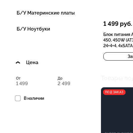
Б/У Материнские платы
1 499
руб.
Б/У Ноутбуки
Блок питания 
450, 450W (ATX
24+4+4, 4xSATA,
За
Цена
Товары по
От
До
ПОД ЗАКАЗ
В наличии