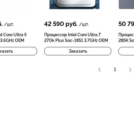
.
42 590
руб.
50 7
/шт.
/шт.
l Core Ultra 5
Процессор Intel Core Ultra 7
Процесс
 3.6GHz OEM
270k Plus Soc-1851 3.7GHz OEM
285K S
казать
Заказать
1