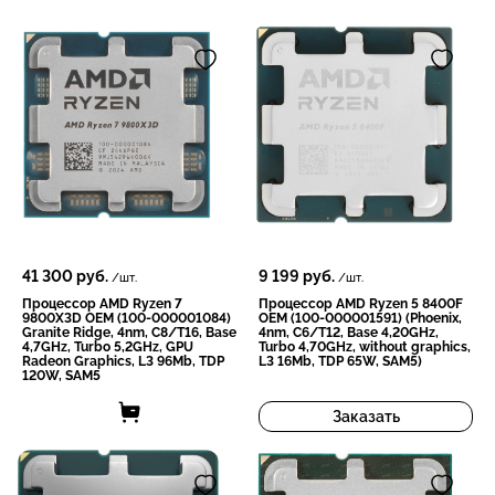
41 300
руб.
9 199
руб.
/шт.
/шт.
Процессор AMD Ryzen 7
Процессор AMD Ryzen 5 8400F
9800X3D OEM (100-000001084)
OEM (100-000001591) (Phoenix,
Granite Ridge, 4nm, C8/T16, Base
4nm, C6/T12, Base 4,20GHz,
4,7GHz, Turbo 5,2GHz, GPU
Turbo 4,70GHz, without graphics,
Radeon Graphics, L3 96Mb, TDP
L3 16Mb, TDP 65W, SAM5)
120W, SAM5
Заказать