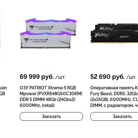
69 999
руб.
52 690
руб.
/шт.
/шт.
ssin
ОЗУ PATRIOT Xtreme 5 RGB
Оперативная память K
RGB
Mpower (PVXR548G60C30KM)
Fury Beast, DDR5, 32Gb
DDR 5 DIMM 48Gb (24Gbx2)
(2x16GB), 6000MHz, C
6000Mhz, (retail)
DIMM, с радиатором, 
Заказать
Заказать