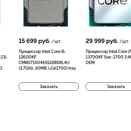
15 699
руб.
29 999
руб.
/шт.
/шт.
Процессор Intel Core i5-
Процессор Intel Core i
13),
12600KF
13700KF Soc-1700 3.
-
CM8071504555228SRL4U
OEM
0,
(3.7GHz, 20MB, LGA1700) tray
Заказать
Заказать