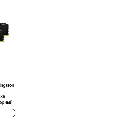
ingston
L36
черный