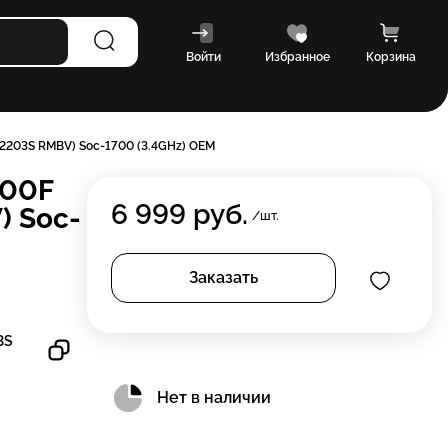
Войти
Избранное
Корзина
92203S RMBV) Soc-1700 (3.4GHz) OEM
100F
6 999
руб.
 Soc-
/шт.
Заказать
3S
Нет в наличии