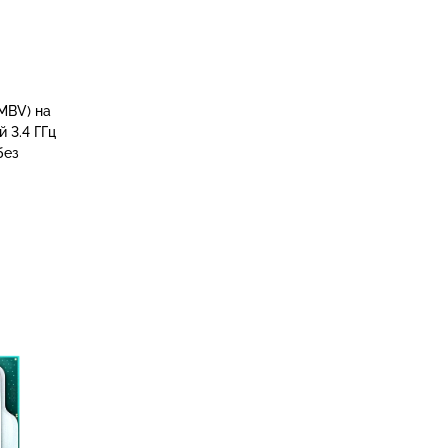
MBV) на
 3.4 ГГц
без