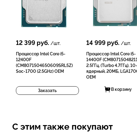
12 399
руб.
14 999
руб.
/шт.
/шт.
Процессор Intel Core i5-
Процессор Intel Core i5-
12400F
14400F (CM80715048211
(CM8071504650609SRL5Z)
2.5ГГц, (Turbo 4.7ГГц), 10
Soc-1700 (2.5GHz) OEM
ядерный, 20МБ, LGA170
OEM
В корзину
Заказать
С этим также покупают