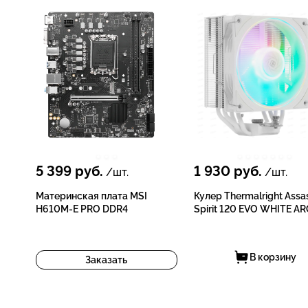
5 399
руб.
1 930
руб.
/шт.
/шт.
Материнская плата MSI
Кулер Thermalright Assa
H610M-E PRO DDR4
Spirit 120 EVO WHITE A
В корзину
Заказать