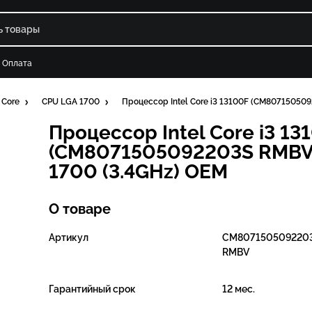
Оплата
 Core
CPU LGA 1700
Процессор Intel Core i3 13100F (CM80715050
Процессор Intel Core i3 13
(CM8071505092203S RMBV)
1700 (3.4GHz) OEM
О товаре
Артикул
CM807150509220
RMBV
Гарантийный срок
12 мес.