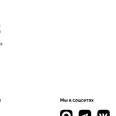
й
я
ск
й
Мы в соцсетях